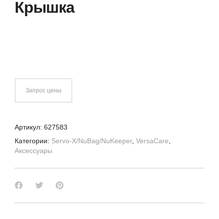
Крышка
Запрос цены
Артикул:
627583
Категории:
Servo-X/NuBag/NuKeeper
,
VersaCare
,
Аксессуары