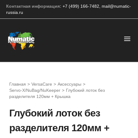
Контактная информация:
+7 (499) 166-7482
,
mail@numatic-
russia.ru
Главная
>
VersaCare
>
Аксессуары
>
Servo-X/NuBag/NuKeeper
>
Глубокий лоток без
разделителя 120мм + Крышка
Глубокий лоток без
разделителя 120мм +