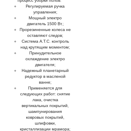
процесс уборки полов.
Регулируемая ручка
управления;
Мощный электро
двигатель 1500 Вт.;
Прорезиненные колеса не
оставляют следов;
Система A.T.C. контроль
над крутящим моментом;
Принудительное
охлаждение электро
двигателя;
Надежный планетарный
редуктор в масленой
ванне;
Применяется для
следующих работ: снятие
лака, очистка
вертикальных покрытий,
шампунирования
ковровых покрытий,
шлифовки,
кристаллизации мрамора;