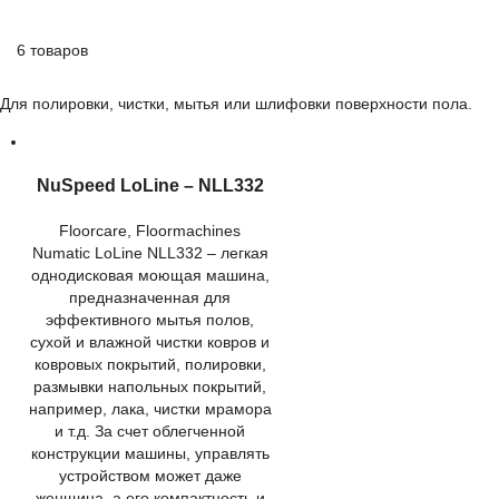
6 товаров
Для полировки, чистки, мытья или шлифовки поверхности пола.
NuSpeed LoLine – NLL332
Floorcare
,
Floormachines
Numatic LoLine NLL332 – легкая
однодисковая моющая машина,
предназначенная для
эффективного мытья полов,
сухой и влажной чистки ковров и
ковровых покрытий, полировки,
размывки напольных покрытий,
например, лака, чистки мрамора
и т.д. За счет облегченной
конструкции машины, управлять
устройством может даже
женщина, а его компактность и