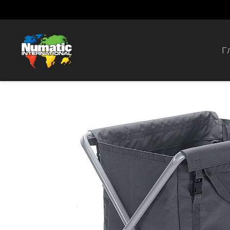
Г
Numatic Servo-X NX-2001