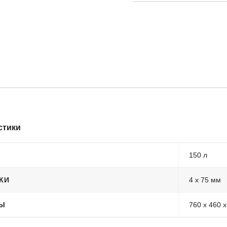
стики
150 л
КИ
4 x 75 мм
Ы
760 x 460 