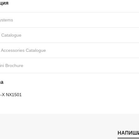
ция
ystems
 Catalogue
 Accessories Catalogue
ni Brochure
за
o-X NX1501
НАПИШ