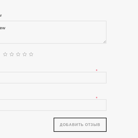
ew
g
*
*