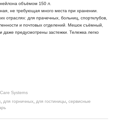
нейлона объёмом 150 л.
ная, не требующая много места при хранении.
х отраслях: для прачечных, больниц, спортклубов,
ленности и почтовых отделений. Мешок съёмный,
 и даже предусмотрены застежки. Тележка легко
aCare Systems
и
,
для горничных
,
для гостиницы
,
сервисные
арь