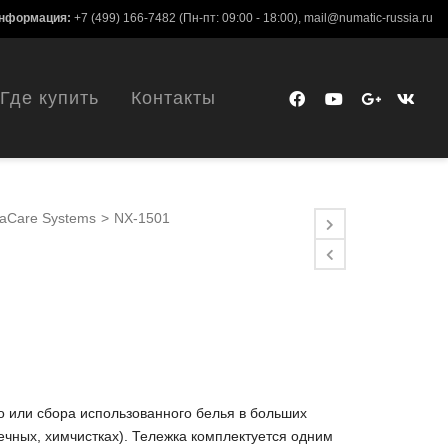
информация:
+7 (499) 166-7482
(Пн-пт: 09:00 - 18:00),
mail@numatic-russia.ru
Где купить
Контакты
saCare Systems
>
NX-1501
о или сбора использованного белья в больших
ечных, химчистках). Тележка комплектуется одним