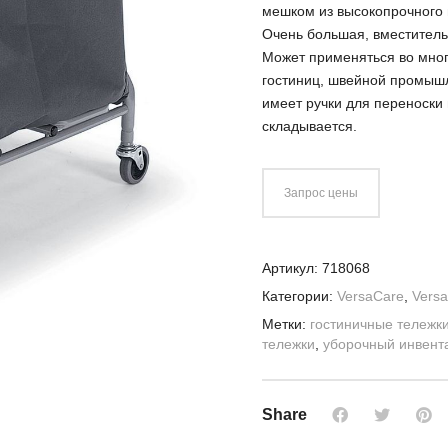
мешком из высокопрочного 
Очень большая, вместитель
Может применяться во многи
гостиниц, швейной промыш
имеет ручки для переноски
складывается.
Запрос цены
Артикул:
718068
Категории:
VersaCare
,
Vers
Метки:
гостиничные тележк
тележки
,
уборочный инвент
Share