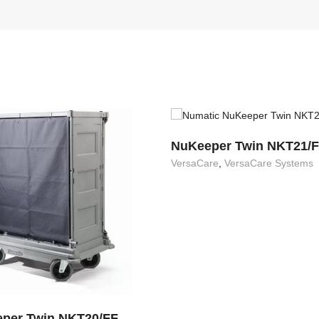
NuKeeper Twin NKT21/
VersaCare
,
VersaCare Systems
per Twin NKT20/FF