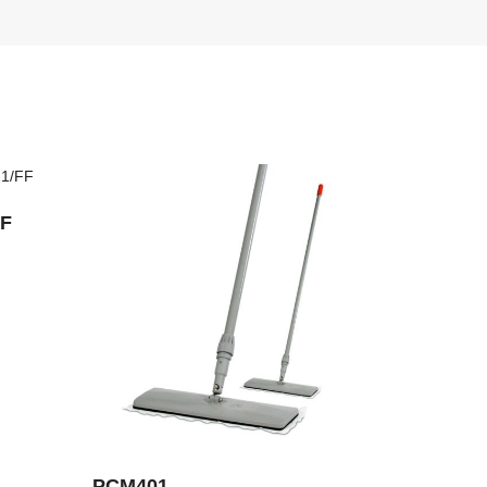
FF
PCM401