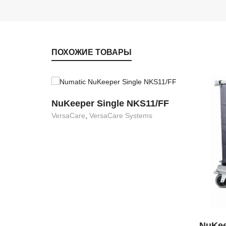
ПОХОЖИЕ ТОВАРЫ
NuKeeper Single NKS11/FF
VersaCare
,
VersaCare Systems
NuKee