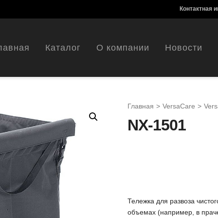
Контактная 
лавная
Каталог
О компании
Новости
Главная
>
VersaCare
>
Ver
NX-1501
Тележка для развоза чистог
объемах (например, в прач