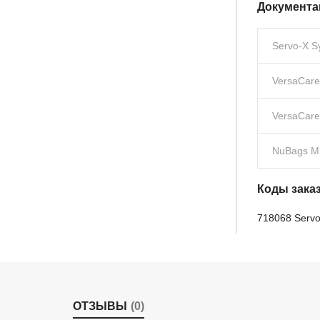
Документа
Servo-X S
VersaCare
VersaCare
NuBags Mi
Коды зака
718068 Serv
ОТЗЫВЫ
(0)