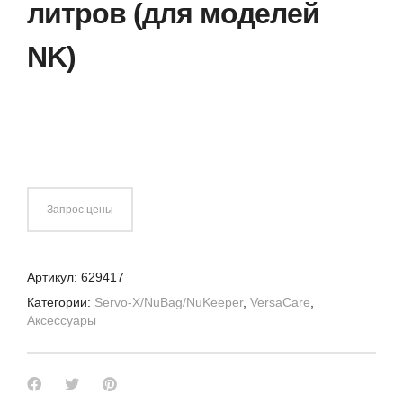
литров (для моделей
NK)
Запрос цены
Артикул:
629417
Категории:
Servo-X/NuBag/NuKeeper
,
VersaCare
,
Аксессуары