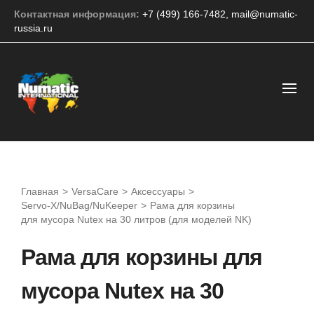
Контактная информация:
+7 (499) 166-7482
,
mail@numatic-
russia.ru
Главная
>
VersaCare
>
Аксессуары
>
Servo-X/NuBag/NuKeeper
>
Рама для корзины
для мусора Nutex на 30 литров (для моделей NK)
Рама для корзины для
мусора Nutex на 30