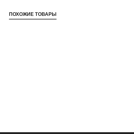
ПОХОЖИЕ ТОВАРЫ
NX-2401
NX-1501
VersaCare
,
VersaCare
VersaCare
,
VersaCare
Systems
Systems
MidMop MMT 1616
PCM403
VersaCare
,
Mopping
VersaCare
,
Mopping
Systems
Systems