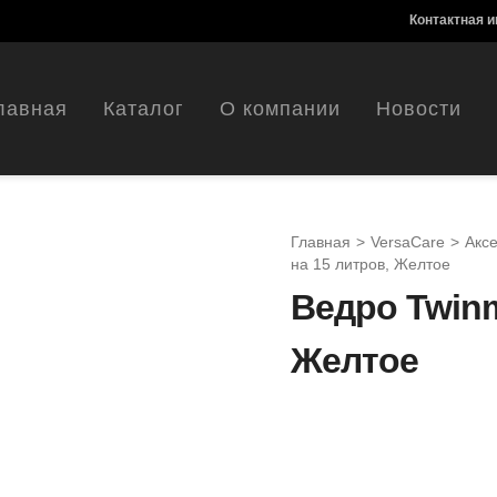
Контактная 
лавная
Каталог
О компании
Новости
Главная
>
VersaCare
>
Акс
на 15 литров, Желтое
Ведро Twinm
Желтое