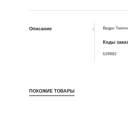
Ведро Twinm
Описание
Коды зака
628882
ПОХОЖИЕ ТОВАРЫ
Henry Spray Mop HM40
VersaCare
,
Mopping Systems