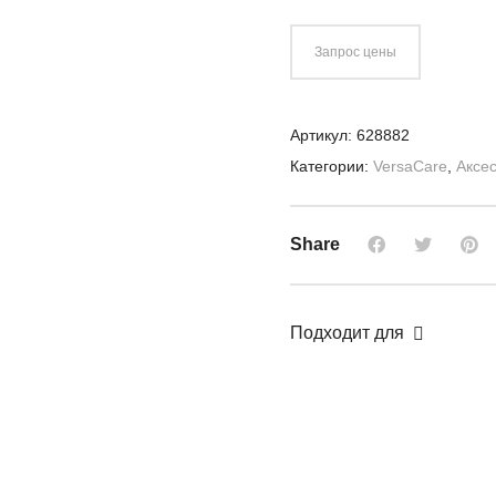
Запрос цены
Артикул:
628882
Категории:
VersaCare
,
Аксе
Share
Подходит для