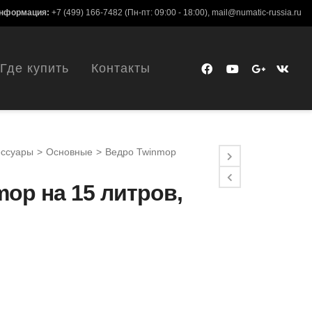
информация:
+7 (499) 166-7482
(Пн-пт: 09:00 - 18:00),
mail@numatic-russia.ru
Где купить
Контакты
ессуары
>
Основные
>
Ведро Twinmop
op на 15 литров,