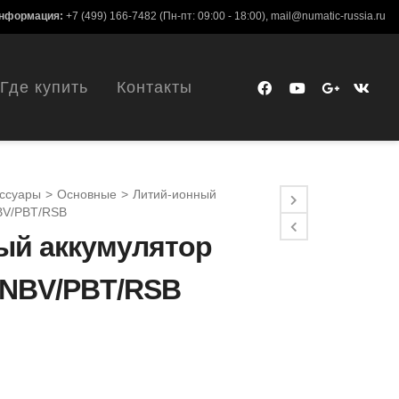
информация:
+7 (499) 166-7482
(Пн-пт: 09:00 - 18:00),
mail@numatic-russia.ru
Где купить
Контакты
ссуары
>
Основные
>
Литий-ионный
BV/PBT/RSB
ый аккумулятор
 NBV/PBT/RSB