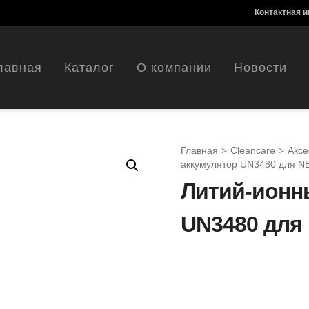
Контактная 
лавная
Каталог
О компании
Новости
Главная
>
Cleancare
>
Аксе
аккумулятор UN3480 для N
Литий-ионн
UN3480 для