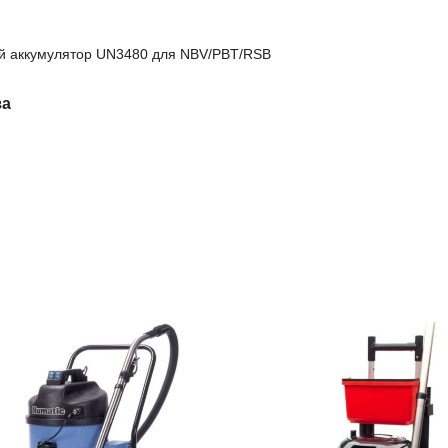
й аккумулятор UN3480 для NBV/PBT/RSB
за