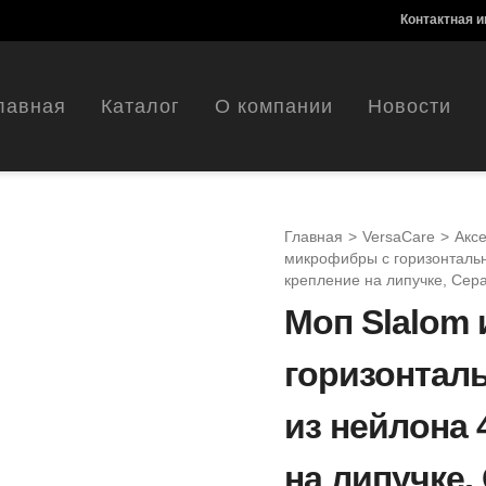
Контактная 
лавная
Каталог
О компании
Новости
Главная
>
VersaCare
>
Акс
микрофибры с горизонтальн
крепление на липучке, Сера
Моп Slalom
горизонтал
из нейлона 
на липучке,