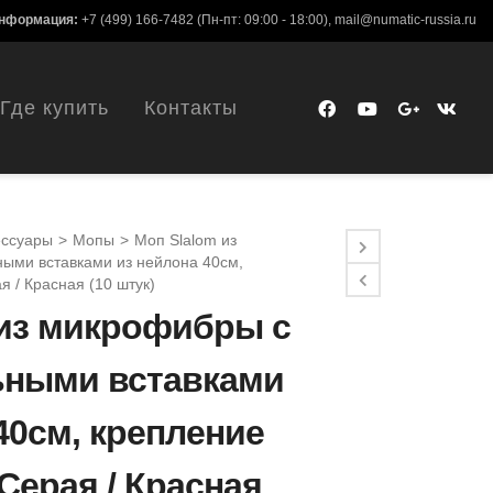
информация:
+7 (499) 166-7482
(Пн-пт: 09:00 - 18:00),
mail@numatic-russia.ru
Где купить
Контакты
ессуары
>
Мопы
>
Моп Slalom из
ыми вставками из нейлона 40см,
я / Красная (10 штук)
 из микрофибры с
ьными вставками
40см, крепление
 Серая / Красная