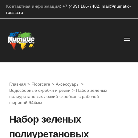
Контактная информация:
+7 (499) 166-7482
,
mail@numatic-
russia.ru
Главная
>
Floorcare
>
Аксессуары
>
Водосборные скребки и рейки
>
Набор зеленых
полиуретановых лезвий-скребков с рабочей
шириной 944мм
Набор зеленых
полиуретановых