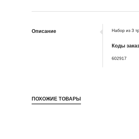
Набор из 3 т
Описание
Коды зака
602917
ПОХОЖИЕ ТОВАРЫ
PPH320
Cleancare
,
Commercial Dry Vacs