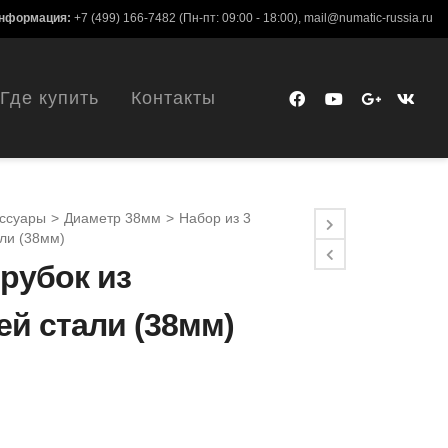
информация:
+7 (499) 166-7482
(Пн-пт: 09:00 - 18:00),
mail@numatic-russia.ru
Где купить
Контакты
ссуары
>
Диаметр 38мм
>
Набор из 3
ли (38мм)
трубок из
й стали (38мм)