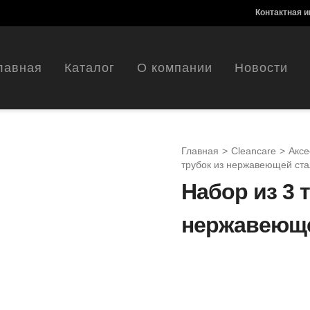
Контактная 
лавная
Каталог
О компании
Новости
Главная
>
Cleancare
>
Аксе
трубок из нержавеющей ста
Набор из 3 
нержавеюще